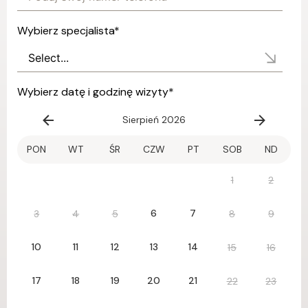
Wybierz specjalista
*
Wybierz datę i godzinę wizyty
*
Sierpień 2026
PON
WT
ŚR
CZW
PT
SOB
ND
1
2
6
7
3
4
5
8
9
10
11
12
13
14
15
16
17
18
19
20
21
22
23