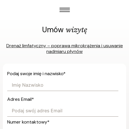
wizytę
Umów
Drenaż limfatyczny – poprawa mikrokrążenia i usuwanie
nadmiaru płynów
Podaj swoje imię i nazwisko
*
Adres Email
*
Numer kontaktowy
*