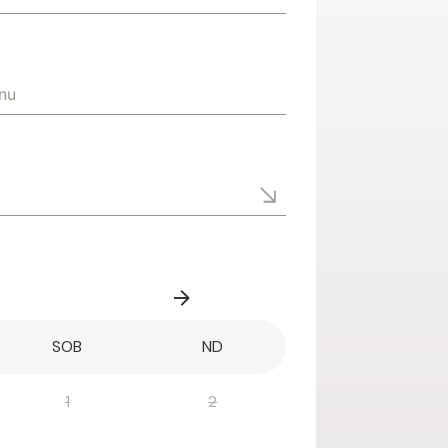
SOB
ND
1
2