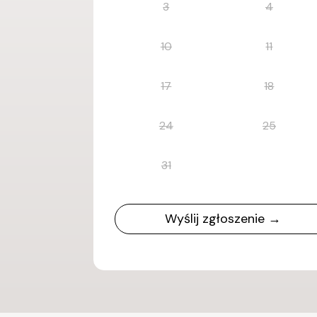
3
4
10
11
17
18
24
25
31
Wyślij zgłoszenie →