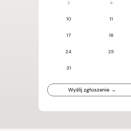
3
4
10
11
17
18
24
25
31
Wyślij zgłoszenie →