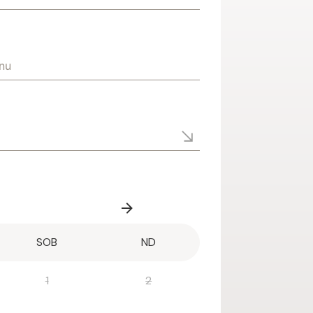
SOB
ND
1
2