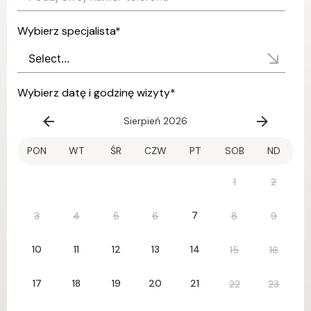
Wybierz specjalista
*
Wybierz datę i godzinę wizyty
*
Sierpień 2026
PON
WT
ŚR
CZW
PT
SOB
ND
1
2
7
3
4
5
6
8
9
10
11
12
13
14
15
16
17
18
19
20
21
22
23